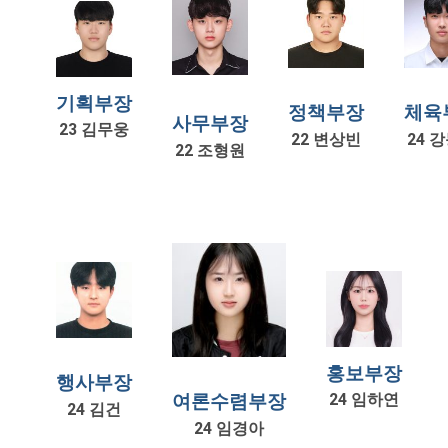
기획부장
정책부장
체육
사무부장
23 김무웅
22 변상빈
24 
22 조형원
홍보부장
행사부장
24 임하연
여론수렴부장
24 김건
24 임경아